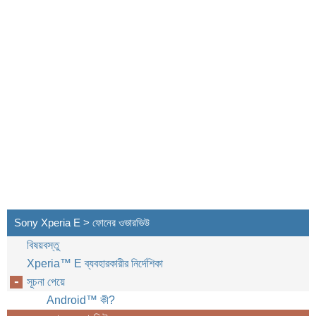
Sony Xperia E > ফোনের ওভারভিউ
বিষয়বস্তু
Xperia™‎ E ব্যবহারকারীর নির্দেশিকা
সূচনা পেয়ে
Android™‎ কী?