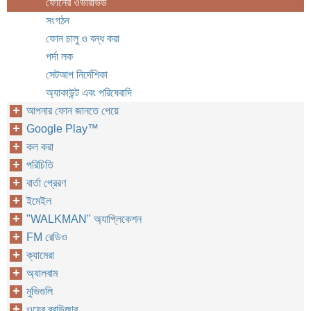
ফোনের ওভারভিউ
সংগঠন
ফোন চালু ও বন্ধ করা
পর্দা লক
সেটআপ নির্দেশিকা
অ্যাকাউন্ট এবং পরিষেবাদি
আপনার ফোন জানতে পেয়ে
Google Play™‎
কল করা
পরিচিতি
বার্তা প্রেরণ
ইমেইল
"WALKMAN" অ্যাপ্লিকেশন
FM রেডিও
ক্যামেরা
অ্যালবাম
মুভিগুলি
ওয়েব ব্রাউজার