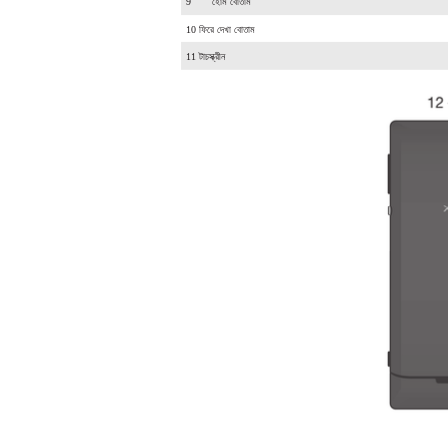
9
হোম বোতাম
10 ফিরে দেখা বোতাম
11 টাচস্ক্রীন