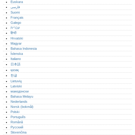
Euskara
فارسی
Suomi
Français
Galego
עברית
हिन्दी
Hrvatski
Magyar
Bahasa Indonesia
Íslenska
Italiano
日本語
қазақ
한글
Lietuvių
Latviski
македонски
Bahasa Melayu
Nederlands
Norsk (bokmål)‎
Polski
Português‎
Română
Русский
Slovenčina