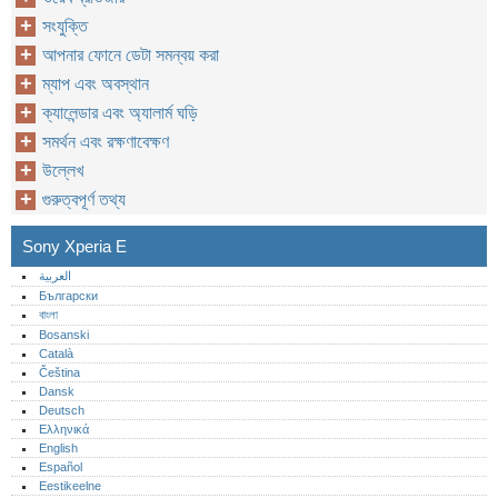
সংযুক্তি
আপনার ফোনে ডেটা সমন্বয় করা
ম্যাপ এবং অবস্থান
ক্যালেন্ডার এবং অ্যালার্ম ঘড়ি
সমর্থন এবং রক্ষণাবেক্ষণ
উল্লেখ
গুরুত্বপূর্ণ তথ্য
Sony Xperia E
العربية
Български
বাংলা
Bosanski
Català
Čeština
Dansk
Deutsch
Ελληνικά
English
Español
Eestikeelne