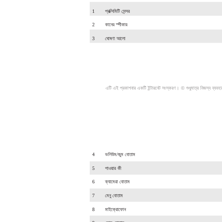
1
প্রক্সিমিটি সেন্সর
2
কানের স্পীকার
3
ঘোষণা আলো
এটি এই প্রকাশনার একটি ইন্টারনেট সংস্করণ। © শুধুমাত্র নিজস্ব ব্যবহ
4
ভলিউম/জুম বোতাম
5
পাওয়ার কী
6
ক্যামেরা বোতাম
7
মেনু বোতাম
8
মাইক্রোফোন