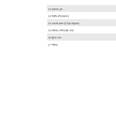
12 ক্যামেরা লেন্স
13 দ্বিতীয় মাইক্রোফোন
14 হেডসেট জ্যাক (CTIA স্ট্যান্ডার্ড)
15 চার্জারের পোর্ট/USB কেব্ল
16 স্ট্র্যাপ হোল
17 স্পীকার