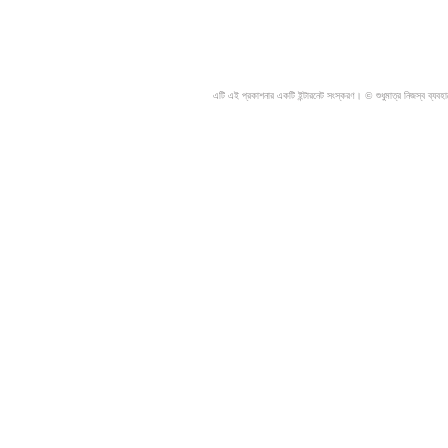
এটি এই প্রকাশনার একটি ইন্টারনেট সংস্করণ। © শুধুমাত্র নিজস্ব ব্যবহ